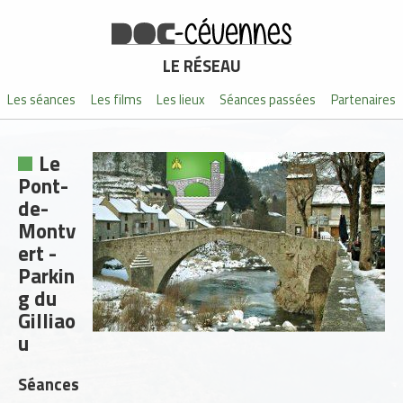
LE RÉSEAU
Les séances
Les films
Les lieux
Séances passées
Partenaires
Le
Pont-
de-
Montv
ert -
Parkin
g du
Gilliao
u
Séances