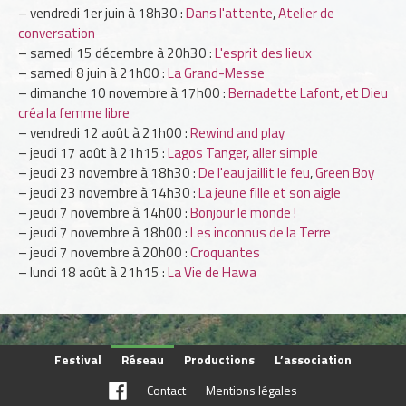
vendredi 1er juin à 18h30 :
Dans l'attente
,
Atelier de
conversation
samedi 15 décembre à 20h30 :
L'esprit des lieux
samedi 8 juin à 21h00 :
La Grand-Messe
dimanche 10 novembre à 17h00 :
Bernadette Lafont, et Dieu
créa la femme libre
vendredi 12 août à 21h00 :
Rewind and play
jeudi 17 août à 21h15 :
Lagos Tanger, aller simple
jeudi 23 novembre à 18h30 :
De l'eau jaillit le feu
,
Green Boy
jeudi 23 novembre à 14h30 :
La jeune fille et son aigle
jeudi 7 novembre à 14h00 :
Bonjour le monde !
jeudi 7 novembre à 18h00 :
Les inconnus de la Terre
jeudi 7 novembre à 20h00 :
Croquantes
lundi 18 août à 21h15 :
La Vie de Hawa
Festival
Réseau
Productions
L’association
Contact
Mentions légales