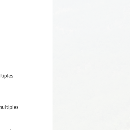
ltiples
ultiples