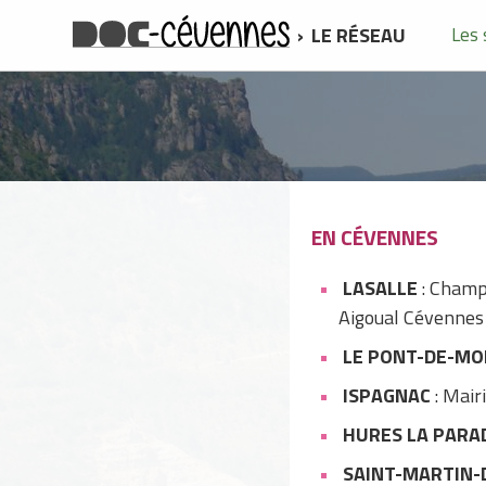
LE RÉSEAU
Les 
EN CÉVENNES
LASALLE
: Cham
Aigoual Cévennes -
LE PONT-DE-M
ISPAGNAC
: Mair
HURES LA PARA
SAINT-MARTIN-