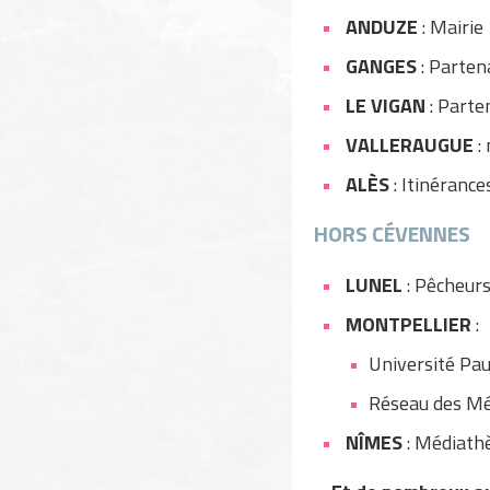
ANDUZE
: Mairie
GANGES
: Parten
LE VIGAN
: Parte
VALLERAUGUE
: 
ALÈS
: Itinérance
HORS CÉVENNES
LUNEL
: Pêcheurs
MONTPELLIER
:
Université Pau
Réseau des Mé
NÎMES
: Médiathè